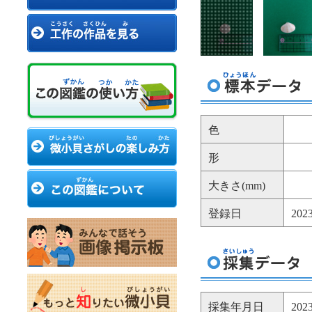
色
形
大きさ(mm)
登録日
20
採集年月日
20