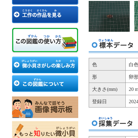
色
白
形
卵
大きさ(mm)
20 
登録日
20