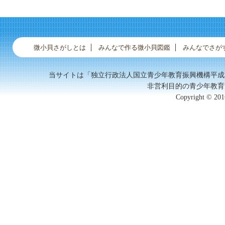
ココメツブ
ヤクシマダカラ
微小貝さがしとは
みんなで作る微小貝図鑑
みんなでさが
当サイトは「独立行政法人国立青少年教育振興機構平成
非営利目的の青少年教育
Copyright © 2016
チャイロキヌタ