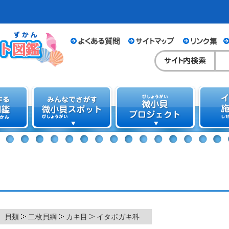
貝類
二枚貝綱
カキ目
イタボガキ科