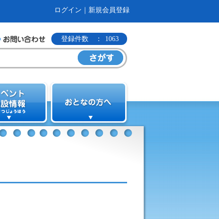
ログイン
｜
新規会員登録
登録件数 ：
1063