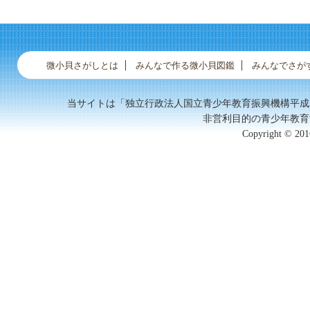
タカドスソキレ
同定中32
マルタニシ
微小貝さがしとは
みんなで作る微小貝図鑑
みんなでさが
当サイトは「独立行政法人国立青少年教育振興機構平成
非営利目的の青少年教育
Copyright © 2016
チビツクエガイの...
ヌノメチョウジガ...