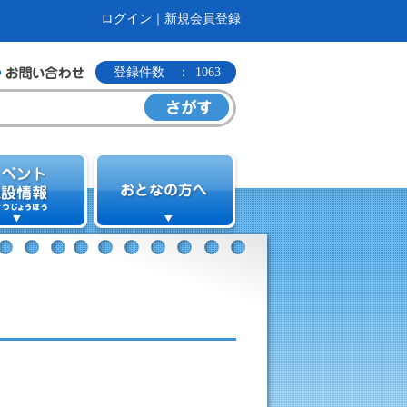
ログイン
｜
新規会員登録
登録件数 ：
1063