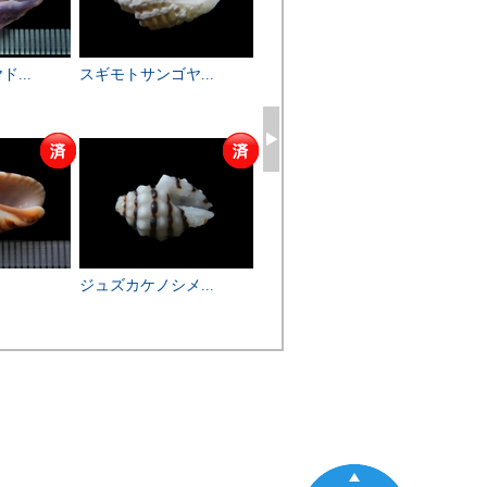
...
スギモトサンゴヤ...
ヒナレイシノシガ...
コメ
ジュズカケノシメ...
イトカケボラ
トウ