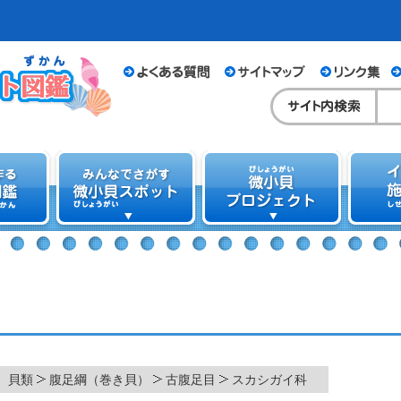
貝類
腹足綱（巻き貝）
古腹足目
スカシガイ科