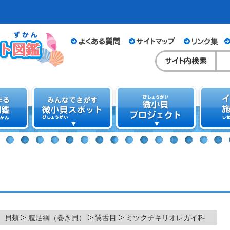
貝類
腹足綱（巻き貝）
翼舌目
ミツクチキリオレガイ科