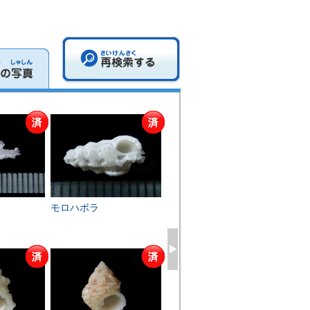
モロハボラ
サンショウガイモ...
アシ