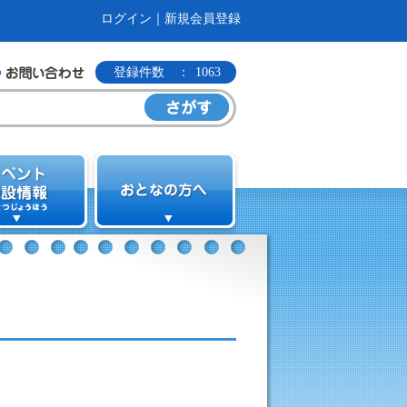
ログイン
｜
新規会員登録
登録件数 ：
1063