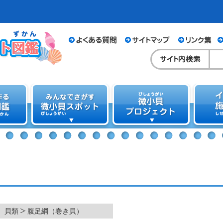
貝類
腹足綱（巻き貝）