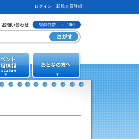
ログイン
｜
新規会員登録
登録件数 ：
1063